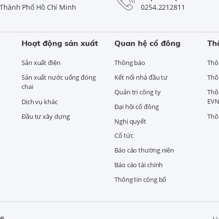
Thành Phố Hồ Chí Minh
0254.2212811
Hoạt động sản xuất
Quan hệ cổ đông
Th
Sản xuất điện
Thông báo
Thô
Sản xuất nước uống đóng
Kết nối nhà đầu tư
Thô
chai
Quản trị công ty
Thô
EVN
Dịch vụ khác
Đại hội cổ đông
Đầu tư xây dựng
Thô
Nghị quyết
Cổ tức
Báo cáo thường niên
Báo cáo tài chính
Thông tin công bố
ne