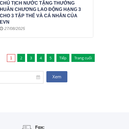
CHỦ TỊCH NƯỚC TẶNG THƯỞNG
HUÂN CHƯƠNG LAO ĐỘNG HẠNG 3
CHO 3 TẬP THỂ VÀ CÁ NHÂN CỦA
EVN
27/08/2025
2
3
4
5
Tiếp
Trang cuối
1
Fax: