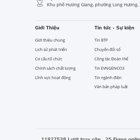
Khu phố Hương Giang, phường Long Hương, 
Giới Thiệu
Tin tức - Sự kiện
Giới thiệu chung
Tin BTP
Lịch sử phát triển
Chuyển đổi số
Cơ cấu tổ chức
Công tác Đoàn thể
Chính sách chất lượng
Tin EVNGENCO3
Lĩnh vực hoạt động
Tin ngành điện
Văn bản pháp luật
11827538 Lượt truy cập
25 Đang onli