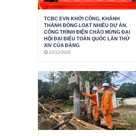
TCBC EVN KHỞI CÔNG, KHÁNH
THÀNH ĐỒNG LOẠT NHIỀU DỰ ÁN,
CÔNG TRÌNH ĐIỆN CHÀO MỪNG ĐẠI
HỘI ĐẠI BIỂU TOÀN QUỐC LẦN THỨ
XIV CỦA ĐẢNG
22/12/2025