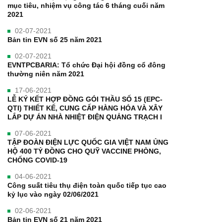
mục tiêu, nhiệm vụ công tác 6 tháng cuối năm
2021
02-07-2021
Bản tin EVN số 25 năm 2021
02-07-2021
EVNTPCBARIA: Tổ chức Đại hội đồng cổ đông
thường niên năm 2021
17-06-2021
LỄ KÝ KẾT HỢP ĐỒNG GÓI THẦU SỐ 15 (EPC-
QTI) THIẾT KẾ, CUNG CẤP HÀNG HÓA VÀ XÂY
LẮP DỰ ÁN NHÀ NHIỆT ĐIỆN QUẢNG TRẠCH I
07-06-2021
TẬP ĐOÀN ĐIỆN LỰC QUỐC GIA VIỆT NAM ỦNG
HỘ 400 TỶ ĐỒNG CHO QUỸ VACCINE PHÒNG,
CHỐNG COVID-19
04-06-2021
Công suất tiêu thụ điện toàn quốc tiếp tục cao
kỷ lục vào ngày 02/06/2021
02-06-2021
Bản tin EVN số 21 năm 2021