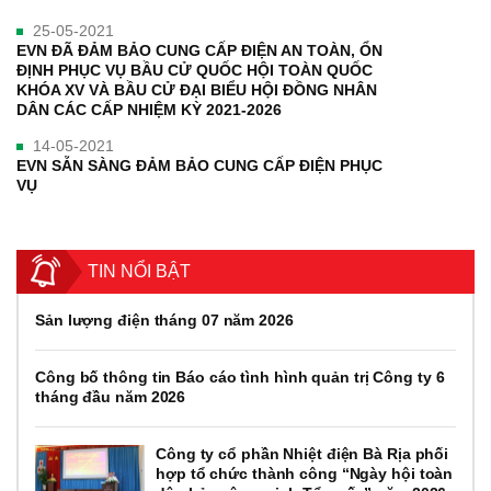
25-05-2021
EVN ĐÃ ĐẢM BẢO CUNG CẤP ĐIỆN AN TOÀN, ỔN
ĐỊNH PHỤC VỤ BẦU CỬ QUỐC HỘI TOÀN QUỐC
KHÓA XV VÀ BẦU CỬ ĐẠI BIỂU HỘI ĐỒNG NHÂN
DÂN CÁC CẤP NHIỆM KỲ 2021-2026
14-05-2021
EVN SẴN SÀNG ĐẢM BẢO CUNG CẤP ĐIỆN PHỤC
VỤ
TIN NỔI BẬT
Sản lượng điện tháng 07 năm 2026
Công bố thông tin Báo cáo tình hình quản trị Công ty 6
tháng đầu năm 2026
Công ty cổ phần Nhiệt điện Bà Rịa phối
hợp tổ chức thành công “Ngày hội toàn