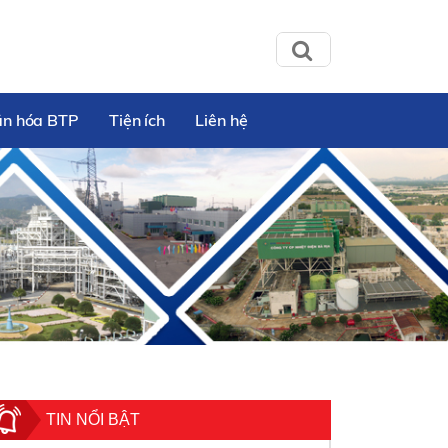
ăn hóa BTP
Tiện ích
Liên hệ
TIN NỔI BẬT