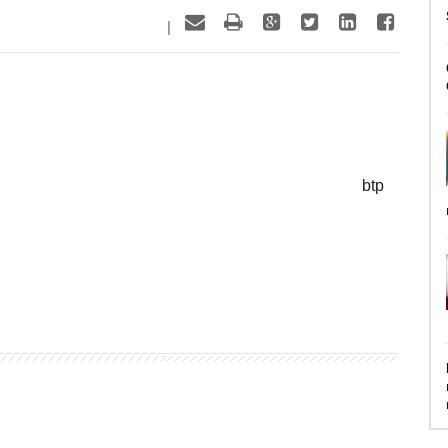
|
btp