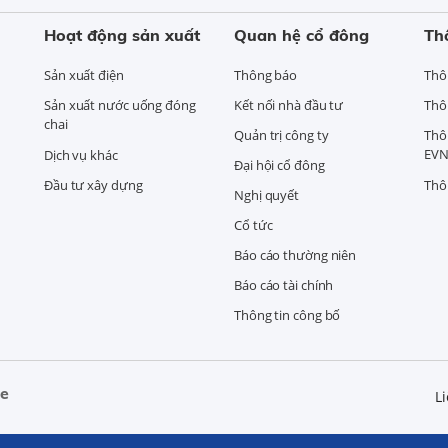
Hoạt động sản xuất
Quan hệ cổ đông
Th
Sản xuất điện
Thông báo
Thô
Sản xuất nước uống đóng
Kết nối nhà đầu tư
Thô
chai
Quản trị công ty
Thô
EVN
Dịch vụ khác
Đại hội cổ đông
Đầu tư xây dựng
Thô
Nghị quyết
Cổ tức
Báo cáo thường niên
Báo cáo tài chính
Thông tin công bố
ne
Li