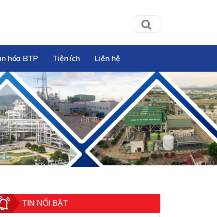
ăn hóa BTP
Tiện ích
Liên hệ
TIN NỔI BẬT