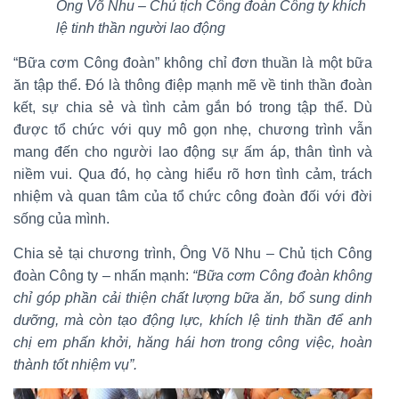
Ô
ng Võ Nhu – Chủ tịch Công đoàn
C
ông ty
khích
lệ tinh thần
người lao động
“Bữa cơm Công đoàn” không chỉ đơn thuần là một bữa
ăn tập thể. Đó là thông điệp mạnh mẽ về tinh thần đoàn
kết, sự chia sẻ và tình cảm gắn bó trong tập thể. Dù
được tổ chức với quy mô gọn nhẹ, chương trình vẫn
mang đến cho người lao động sự ấm áp, thân tình và
niềm vui. Qua đó, họ càng hiểu rõ hơn tình cảm, trách
nhiệm và quan tâm của tổ chức công đoàn đối với đời
sống của mình.
Chia sẻ tại chương trình, Ông Võ Nhu – Chủ tịch Công
đoàn Công ty – nhấn mạnh:
“Bữa cơm Công đoàn không
chỉ góp phần cải thiện chất lượng bữa ăn, bổ sung dinh
dưỡng, mà còn tạo động lực, khích lệ tinh thần để anh
chị em phấn khởi, hăng hái hơn trong công việc, hoàn
thành tốt nhiệm vụ”.