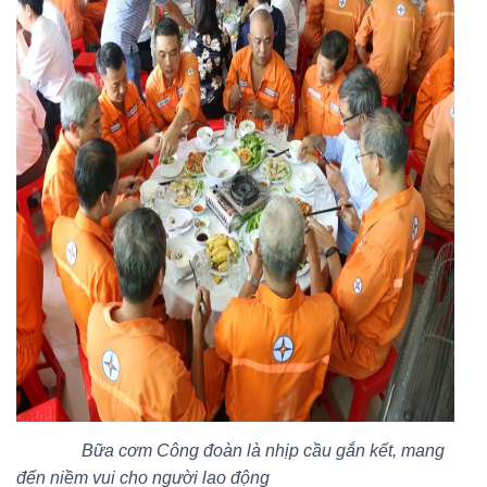
Bữa cơm Công đoà
n
là
nhịp cầu gắn kết, mang
đến
niềm vui cho người lao động