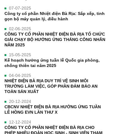
07-07-2025
Công ty cổ phần Nhiệt điện Bà Rịa: Sắp xếp, tinh
gọn bộ máy quản lý, điều hành
02-06-2025
CÔNG TY CỔ PHẦN NHIỆT ĐIỆN BÀ RỊA TỔ CHỨC
GIẢI CHẠY BỘ HƯỞNG ỨNG THÁNG CÔNG NHÂN
NĂM 2025
15-05-2025
Kế hoạch hưởng ứng tuần lễ Quốc gia phòng,
chống thiên tai năm 2025
04-04-2025
NHIỆT ĐIỆN BÀ RỊA DUY TRÌ VỆ SINH MÔI
TRƯỜNG LÀM VIỆC, GÓP PHẦN ĐẢM BẢO AN
TOÀN SẢN XUẤT
20-12-2024
CBCNV NHIỆT ĐIỆN BÀ RỊA HƯỞNG ỨNG TUẦN
LỄ HỒNG EVN LẦN THƯ X
12-12-2024
CÔNG TY CỔ PHẦN NHIỆT ĐIỆN BÀ RỊA CHO
PHÉP NHIỀU ĐOÀN HỌC SINH - SINH VIÊN THAM