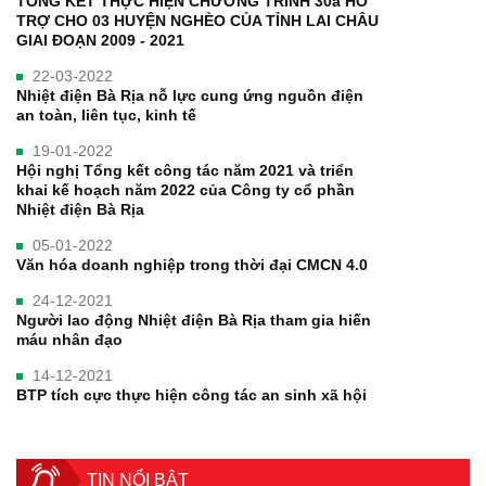
TỔNG KẾT THỰC HIỆN CHƯƠNG TRÌNH 30a HỖ
TRỢ CHO 03 HUYỆN NGHÈO CỦA TỈNH LAI CHÂU
GIAI ĐOẠN 2009 - 2021
22-03-2022
Nhiệt điện Bà Rịa nỗ lực cung ứng nguồn điện
an toàn, liên tục, kinh tế
19-01-2022
Hội nghị Tổng kết công tác năm 2021 và triển
khai kế hoạch năm 2022 của Công ty cổ phần
Nhiệt điện Bà Rịa
05-01-2022
Văn hóa doanh nghiệp trong thời đại CMCN 4.0
24-12-2021
Người lao động Nhiệt điện Bà Rịa tham gia hiến
máu nhân đạo
14-12-2021
BTP tích cực thực hiện công tác an sinh xã hội
TIN NỔI BẬT