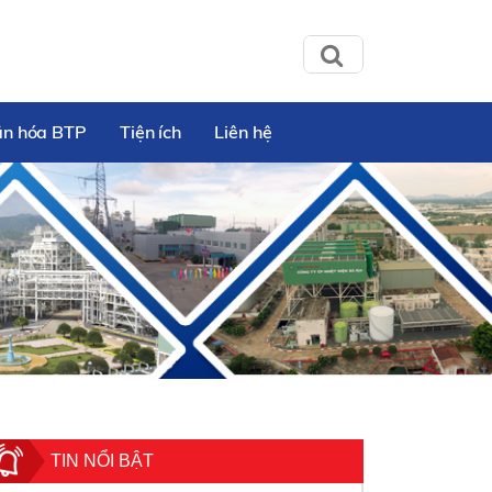
ăn hóa BTP
Tiện ích
Liên hệ
TIN NỔI BẬT