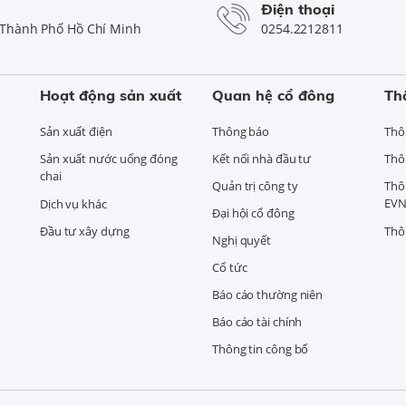
Điện thoại
Thành Phố Hồ Chí Minh
0254.2212811
Hoạt động sản xuất
Quan hệ cổ đông
Th
Sản xuất điện
Thông báo
Thô
Sản xuất nước uống đóng
Kết nối nhà đầu tư
Thô
chai
Quản trị công ty
Thô
EVN
Dịch vụ khác
Đại hội cổ đông
Đầu tư xây dựng
Thô
Nghị quyết
Cổ tức
Báo cáo thường niên
Báo cáo tài chính
Thông tin công bố