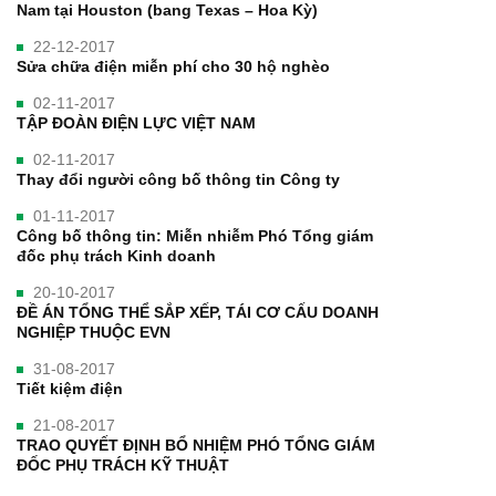
Nam tại Houston (bang Texas – Hoa Kỳ)
22-12-2017
Sửa chữa điện miễn phí cho 30 hộ nghèo
02-11-2017
TẬP ĐOÀN ĐIỆN LỰC VIỆT NAM
02-11-2017
Thay đổi người công bố thông tin Công ty
01-11-2017
Công bố thông tin: Miễn nhiễm Phó Tổng giám
đốc phụ trách Kinh doanh
20-10-2017
ĐỀ ÁN TỔNG THỂ SẮP XẾP, TÁI CƠ CẤU DOANH
NGHIỆP THUỘC EVN
31-08-2017
Tiết kiệm điện
21-08-2017
TRAO QUYẾT ĐỊNH BỔ NHIỆM PHÓ TỔNG GIÁM
ĐỐC PHỤ TRÁCH KỸ THUẬT