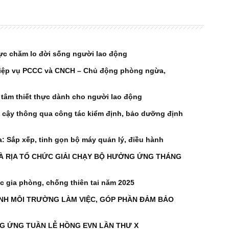
lực chăm lo đời sống người lao động
ghiệp vụ PCCC và CNCH – Chủ động phòng ngừa,
tâm thiết thực dành cho người lao động
n cậy thông qua công tác kiểm định, bảo dưỡng định
a: Sắp xếp, tinh gọn bộ máy quản lý, điều hành
BÀ RỊA TỔ CHỨC GIẢI CHẠY BỘ HƯỞNG ỨNG THÁNG
 gia phòng, chống thiên tai năm 2025
 SINH MÔI TRƯỜNG LÀM VIỆC, GÓP PHẦN ĐẢM BẢO
NG ỨNG TUẦN LỄ HỒNG EVN LẦN THƯ X