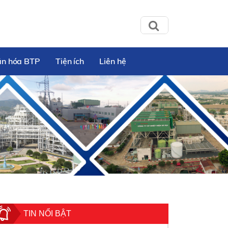
ăn hóa BTP
Tiện ích
Liên hệ
TIN NỔI BẬT