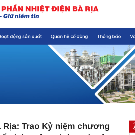
Hoạt động sản xuất
Quan hệ cổ đông
Thông báo
V
à Rịa: Trao Kỷ niệm chương