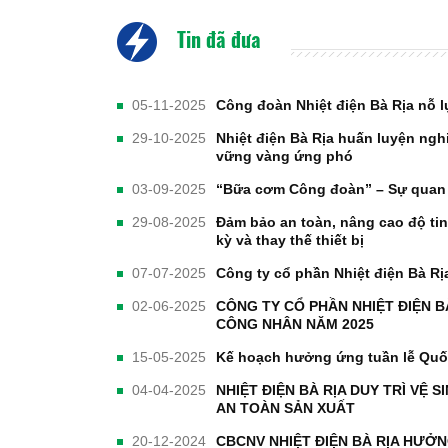
Tin đã đưa
05-11-2025
Công đoàn Nhiệt điện Bà Rịa nỗ 
29-10-2025
Nhiệt điện Bà Rịa huấn luyện n
vững vàng ứng phó
03-09-2025
“Bữa cơm Công đoàn” – Sự quan 
29-08-2025
Đảm bảo an toàn, nâng cao độ ti
kỳ và thay thế thiết bị
07-07-2025
Công ty cổ phần Nhiệt điện Bà Rị
02-06-2025
CÔNG TY CỔ PHẦN NHIỆT ĐIỆN 
CÔNG NHÂN NĂM 2025
15-05-2025
Kế hoạch hưởng ứng tuần lễ Quốc
04-04-2025
NHIỆT ĐIỆN BÀ RỊA DUY TRÌ VỆ
AN TOÀN SẢN XUẤT
20-12-2024
CBCNV NHIỆT ĐIỆN BÀ RỊA HƯỞ