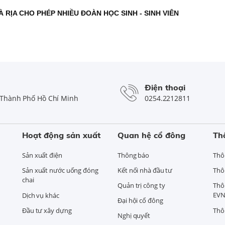
 RỊA CHO PHÉP NHIỀU ĐOÀN HỌC SINH - SINH VIÊN
Điện thoại
Thành Phố Hồ Chí Minh
0254.2212811
Hoạt động sản xuất
Quan hệ cổ đông
Th
Sản xuất điện
Thông báo
Thô
Sản xuất nước uống đóng
Kết nối nhà đầu tư
Thô
chai
Quản trị công ty
Thô
EVN
Dịch vụ khác
Đại hội cổ đông
Đầu tư xây dựng
Thô
Nghị quyết