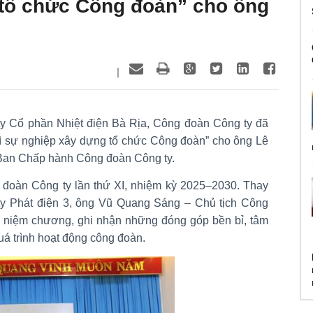
 tổ chức Công đoàn” cho ông
|
ty Cổ phần Nhiệt điện Bà Rịa, Công đoàn Công ty đã
Vì sự nghiệp xây dựng tổ chức Công đoàn” cho ông Lê
 Ban Chấp hành Công đoàn Công ty.
g đoàn Công ty lần thứ XI, nhiệm kỳ 2025–2030. Thay
 Phát điện 3, ông Vũ Quang Sáng – Chủ tịch Công
Kỷ niệm chương, ghi nhận những đóng góp bền bỉ, tâm
uá trình hoạt động công đoàn.