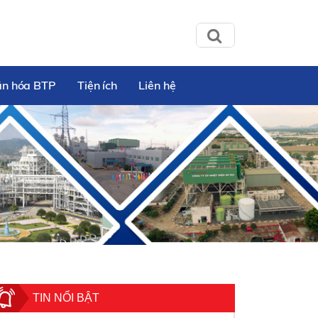
ăn hóa BTP
Tiện ích
Liên hệ
TIN NỔI BẬT