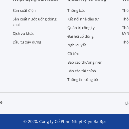
Sản xuất điện
Thông báo
Thô
Sản xuất nước uống đóng
Kết nối nhà đầu tư
Thô
chai
Quản trị công ty
Thô
EVN
Dịch vụ khác
Đại hội cổ đông
Đầu tư xây dựng
Thô
Nghị quyết
Cổ tức
Báo cáo thường niên
Báo cáo tài chính
Thông tin công bố
ne
Li
© 2020, Công ty Cổ Phần Nhiệt Điện Bà Rịa