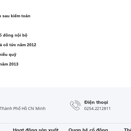
nh sau kiểm toán
ổ đông nội bộ
rả cổ tức năm 2012
hiếu quỹ
 năm 2013
Điện thoại
Thành Phố Hồ Chí Minh
0254.2212811
Hoạt động sản xuất
Quan hệ cổ đông
Th