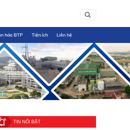
ăn hóa BTP
Tiện ích
Liên hệ
TIN NỔI BẬT