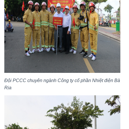
Đội PCCC chuyên ngành Công ty cổ phần Nhiệt điện Bà
Rịa