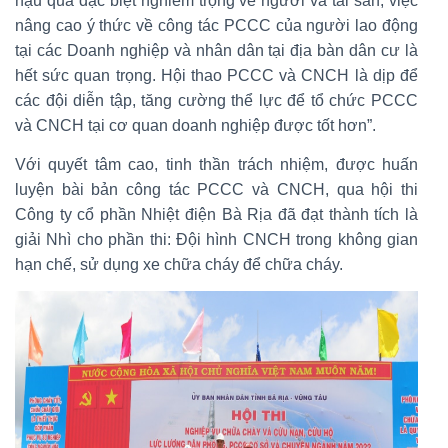
hậu quả đặc biệt nghiêm trọng về người và tài sản, việc
nâng cao ý thức về công tác PCCC của người lao động
tại các Doanh nghiệp và nhân dân tại địa bàn dân cư là
hết sức quan trọng. Hội thao PCCC và CNCH là dịp để
các đội diễn tập, tăng cường thể lực để tổ chức PCCC
và CNCH tại cơ quan doanh nghiệp được tốt hơn”.
Với quyết tâm cao, tinh thần trách nhiệm, được huấn
luyện bài bản công tác PCCC và CNCH, qua hội thi
Công ty cổ phần Nhiệt điện Bà Rịa đã đạt thành tích là
giải Nhì cho phần thi: Đội hình CNCH trong không gian
hạn chế, sử dụng xe chữa cháy để chữa cháy.