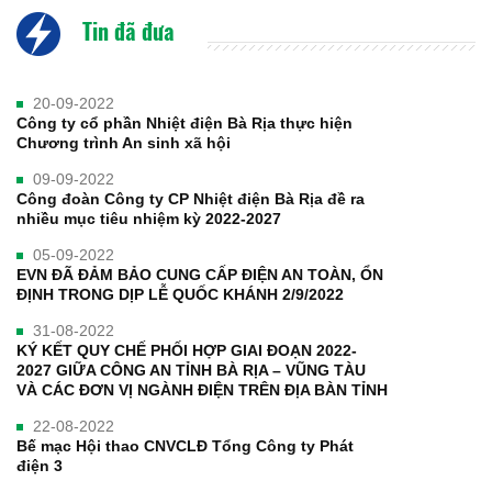
Tin đã đưa
20-09-2022
Công ty cổ phần Nhiệt điện Bà Rịa thực hiện
Chương trình An sinh xã hội
09-09-2022
Công đoàn Công ty CP Nhiệt điện Bà Rịa đề ra
nhiều mục tiêu nhiệm kỳ 2022-2027
05-09-2022
EVN ĐÃ ĐẢM BẢO CUNG CẤP ĐIỆN AN TOÀN, ỔN
ĐỊNH TRONG DỊP LỄ QUỐC KHÁNH 2/9/2022
31-08-2022
KÝ KẾT QUY CHẾ PHỐI HỢP GIAI ĐOẠN 2022-
2027 GIỮA CÔNG AN TỈNH BÀ RỊA – VŨNG TÀU
VÀ CÁC ĐƠN VỊ NGÀNH ĐIỆN TRÊN ĐỊA BÀN TỈNH
22-08-2022
Bế mạc Hội thao CNVCLĐ Tổng Công ty Phát
điện 3