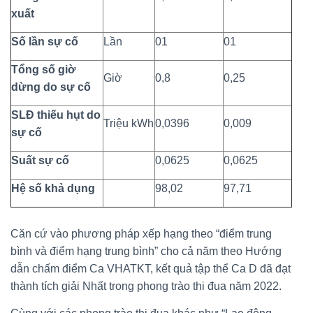
xuất
Số lần sự cố
Lần
01
01
Tổng số giờ
Giờ
0,8
0,25
dừng do sự cố
SLĐ thiếu hụt do
Triệu kWh
0,0396
0,009
sự cố
Suất sự cố
0,0625
0,0625
Hệ số khả dụng
98,02
97,71
Căn cứ vào phương pháp xếp hạng theo “điểm trung
bình và điểm hạng trung bình” cho cả năm theo Hướng
dẫn chấm điểm Ca VHATKT, kết quả tập thể Ca D đã đạt
thành tích giải Nhất trong phong trào thi đua năm 2022.