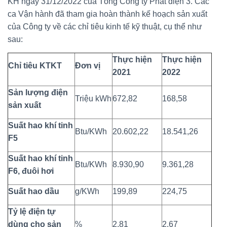
KH ngày 31/12/2022 của Tổng Công ty Phát điện 3. Các
ca Vận hành đã tham gia hoàn thành kế hoạch sản xuất
của Công ty về các chỉ tiêu kinh tế kỹ thuật, cụ thể như
sau:
Thực hiện
Thực hiện
Chỉ tiêu KTKT
Đơn vị
2021
2022
Sản lượng điện
Triệu kWh
672,82
168,58
sản xuất
Suất hao khí tinh
Btu/KWh
20.602,22
18.541,26
F5
Suất hao khí tinh
Btu/KWh
8.930,90
9.361,28
F6, đuôi hơi
Suất hao dầu
g/KWh
199,89
224,75
Tỷ lệ điện tự
dùng cho sản
%
2,81
2,67