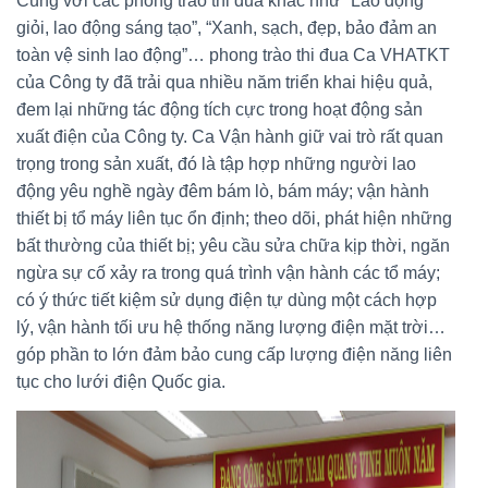
Cùng với các phong trào thi đua khác như “Lao động
giỏi, lao động sáng tạo”, “Xanh, sạch, đẹp, bảo đảm an
toàn vệ sinh lao động”… phong trào thi đua Ca VHATKT
của Công ty đã trải qua nhiều năm triển khai hiệu quả,
đem lại những tác động tích cực trong hoạt động sản
xuất điện của Công ty. Ca Vận hành giữ vai trò rất quan
trọng trong sản xuất, đó là tập hợp những người lao
động yêu nghề ngày đêm bám lò, bám máy; vận hành
thiết bị tổ máy liên tục ổn định; theo dõi, phát hiện những
bất thường của thiết bị; yêu cầu sửa chữa kịp thời, ngăn
ngừa sự cố xảy ra trong quá trình vận hành các tổ máy;
có ý thức tiết kiệm sử dụng điện tự dùng một cách hợp
lý, vận hành tối ưu hệ thống năng lượng điện mặt trời…
góp phần to lớn đảm bảo cung cấp lượng điện năng liên
tục cho lưới điện Quốc gia.