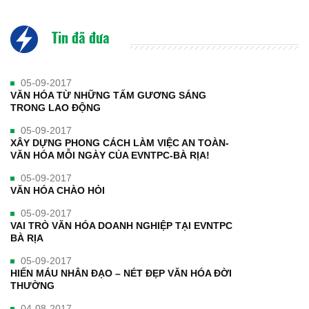
Tin đã đưa
05-09-2017
VĂN HÓA TỪ NHỮNG TẤM GƯƠNG SÁNG
TRONG LAO ĐỘNG
05-09-2017
XÂY DỰNG PHONG CÁCH LÀM VIỆC AN TOÀN-
VĂN HÓA MỖI NGÀY CỦA EVNTPC-BÀ RỊA!
05-09-2017
VĂN HÓA CHÀO HỎI
05-09-2017
VAI TRÒ VĂN HÓA DOANH NGHIỆP TẠI EVNTPC
BÀ RỊA
05-09-2017
HIẾN MÁU NHÂN ĐẠO – NÉT ĐẸP VĂN HÓA ĐỜI
THƯỜNG
04-08-2017