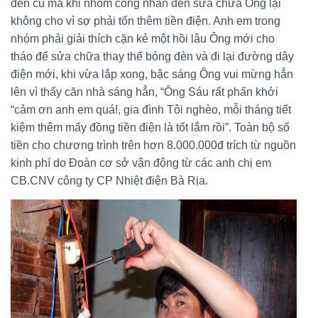
đèn cũ mà khi nhóm công nhân đến sửa chữa Ông lại
không cho vì sợ phải tốn thêm tiền điện. Anh em trong
nhóm phải giải thích cặn kẻ một hồi lâu Ông mới cho
tháo để sửa chữa thay thế bóng đèn và đi lại đường dây
điện mới, khi vừa lắp xong, bậc sáng Ông vui mừng hẳn
lên vì thấy căn nhà sáng hẳn, “Ông Sáu rất phấn khởi
“cảm ơn anh em quá!, gia đình Tôi nghèo, mỗi tháng tiết
kiệm thêm mấy đồng tiền điện là tốt lắm rồi”. Toàn bộ số
tiền cho chương trình trên hơn 8.000.000đ trích từ nguồn
kinh phí do Đoàn cơ sở vận động từ các anh chị em
CB.CNV công ty CP Nhiệt điện Bà Rịa.